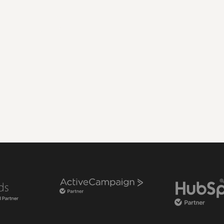
ting
Ons werk
Over ons