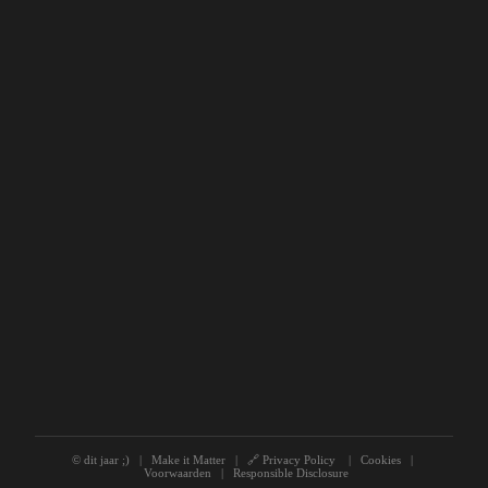
© dit jaar ;) | Make it Matter |
🔗 Privacy Policy
|
Cookies
|
Voorwaarden
|
Responsible Disclosure